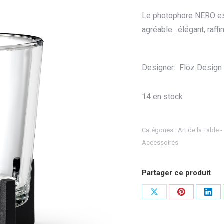
Le photophore NERO es
agréable : élégant, raff
Designer: Flöz Design
14 en stock
Catégories :
Art de la Table -
Accessoires
Partager ce produit
Partager
Partager
Part
sur
sur
sur