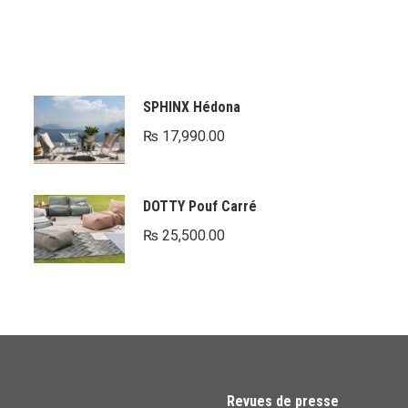
SPHINX Hédona
₨
17,990.00
DOTTY Pouf Carré
₨
25,500.00
Revues de presse