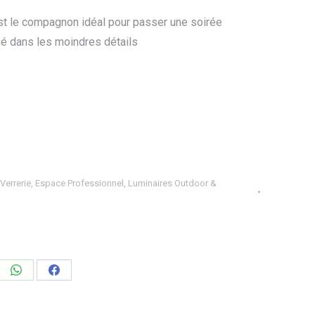
t le compagnon idéal pour passer une soirée
iné dans les moindres détails
 Verrerie
,
Espace Professionnel
,
Luminaires Outdoor &
ager
Partager
Partager
sur
sur