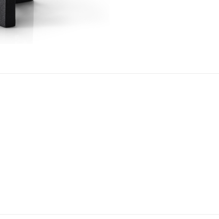
X
Pinterest
Link