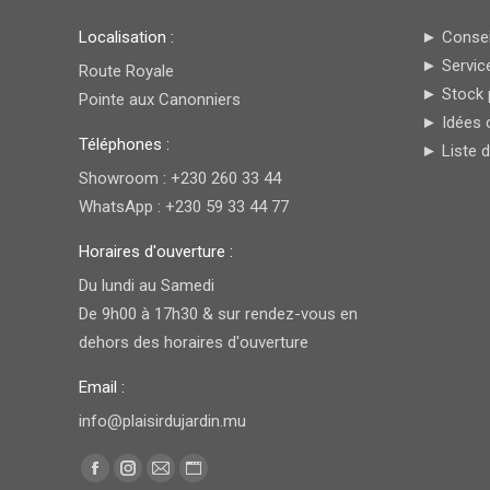
Localisation :
► Conseil
► Service
Route Royale
► Stock 
Pointe aux Canonniers
► Idées 
Téléphones :
► Liste 
Showroom : +230 260 33 44
WhatsApp : +230 59 33 44 77
Horaires d'ouverture :
Du lundi au Samedi
De 9h00 à 17h30 & sur rendez-vous en
dehors des horaires d'ouverture
Email :
info@plaisirdujardin.mu
Trouvez nous sur :
Facebook
Instagram
E-
Site