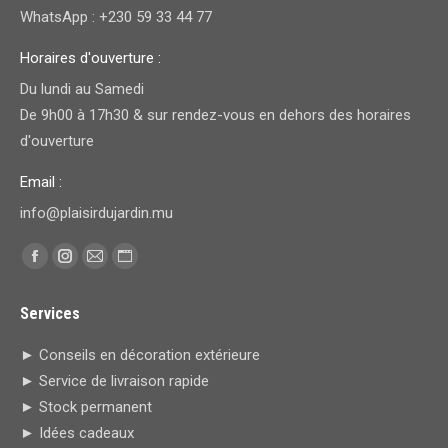
WhatsApp : +230 59 33 44 77
Horaires d'ouverture :
Du lundi au Samedi
De 9h00 à 17h30 & sur rendez-vous en dehors des horaires
d'ouverture
Email :
info@plaisirdujardin.mu
Trouvez nous sur :
Facebook
Instagram
E-
Site
page
page
mail
Web
Services
opens
opens
page
page
in
in
opens
opens
► Conseils en décoration extérieure
new
new
in
in
► Service de livraison rapide
window
window
new
new
► Stock permanent
window
window
► Idées cadeaux