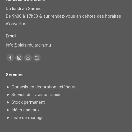
Du lundi au Samedi
De 9h00 à 17h30 & sur rendez-vous en dehors des horaires
d'ouverture
Email :
info@plaisirdujardin.mu
Trouvez nous sur :
Facebook
Instagram
E-
Site
page
page
mail
Web
Services
opens
opens
page
page
in
in
opens
opens
► Conseils en décoration extérieure
new
new
in
in
► Service de livraison rapide
window
window
new
new
► Stock permanent
window
window
► Idées cadeaux
► Liste de mariage