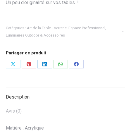
Un peu d’originalité sur vos tables !
Catégories :
Art de la Table - Verrerie
,
Espace Professionnel
,
Luminaires Outdoor & Accessoires
Partager ce produit
Partager
Partager
Partager
Partager
Partager
sur
sur
sur
sur
sur
X
Pinterest
LinkedIn
WhatsApp
Facebook
Description
Avis (0)
Matière : Acrylique