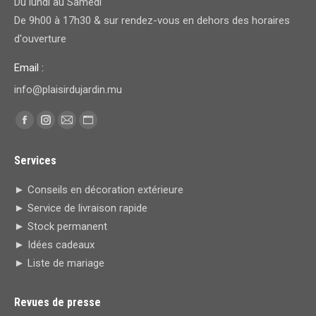
Du lundi au Samedi
De 9h00 à 17h30 & sur rendez-vous en dehors des horaires
d'ouverture
Email :
info@plaisirdujardin.mu
Trouvez nous sur :
Facebook
Instagram
E-
Site
page
page
mail
Web
Services
opens
opens
page
page
in
in
opens
opens
► Conseils en décoration extérieure
new
new
in
in
► Service de livraison rapide
window
window
new
new
► Stock permanent
window
window
► Idées cadeaux
► Liste de mariage
Revues de presse