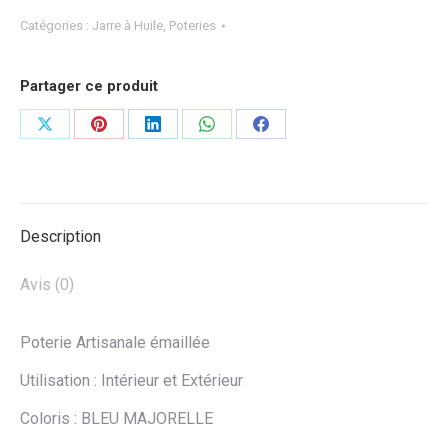
Catégories :
Jarre à Huile
,
Poteries
Partager ce produit
Partager
Partager
Partager
Partager
Partager
sur
sur
sur
sur
sur
X
Pinterest
LinkedIn
WhatsApp
Facebook
Description
Avis (0)
Poterie Artisanale émaillée
Utilisation : Intérieur et Extérieur
Coloris : BLEU MAJORELLE