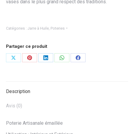
vases dans le plus grand respect des traditions.
Catégories :
Jarre à Huile
,
Poteries
Partager ce produit
Partager
Partager
Partager
Partager
Partager
sur
sur
sur
sur
sur
X
Pinterest
LinkedIn
WhatsApp
Facebook
Description
Avis (0)
Poterie Artisanale émaillée