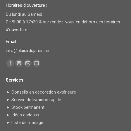
Horaires d'ouverture :
Du lundi au Samedi
De 9h00 à 17h30 & sur rendez-vous en dehors des horaires
d'ouverture
Email :
info@plaisirdujardin.mu
Trouvez nous sur :
Facebook
Instagram
E-
Site
page
page
mail
Web
Services
opens
opens
page
page
in
in
opens
opens
► Conseils en décoration extérieure
new
new
in
in
► Service de livraison rapide
window
window
new
new
► Stock permanent
window
window
► Idées cadeaux
► Liste de mariage