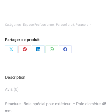
Catégories :
Espace Professionnel
,
Parasol droit
,
Parasols
Partager ce produit
Partager
Partager
Partager
Partager
Partager
sur
sur
sur
sur
sur
X
Pinterest
LinkedIn
WhatsApp
Facebook
Description
Avis (0)
Structure : Bois spécial pour extérieur – Pole diamètre 48
mm