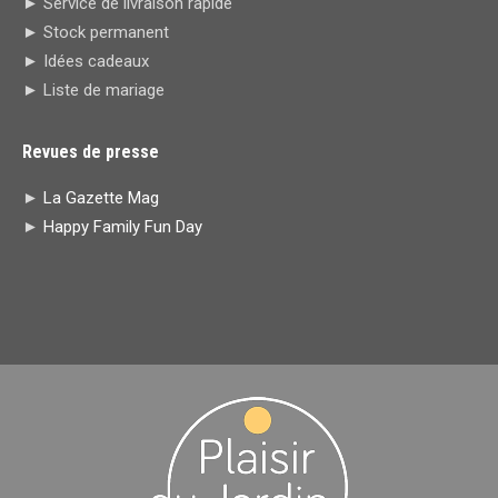
► Service de livraison rapide
window
window
new
new
► Stock permanent
window
window
► Idées cadeaux
► Liste de mariage
Revues de presse
►
La Gazette Mag
►
Happy Family Fun Day