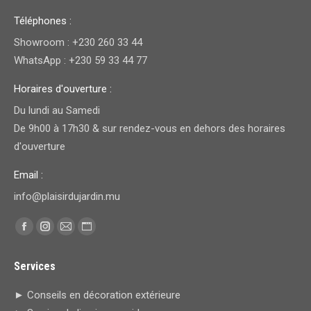
Téléphones :
Showroom : +230 260 33 44
WhatsApp : +230 59 33 44 77
Horaires d'ouverture :
Du lundi au Samedi
De 9h00 à 17h30 & sur rendez-vous en dehors des horaires
d'ouverture
Email :
info@plaisirdujardin.mu
Trouvez nous sur :
Facebook
Instagram
E-
Site
page
page
mail
Web
Services
opens
opens
page
page
in
in
opens
opens
► Conseils en décoration extérieure
new
new
in
in