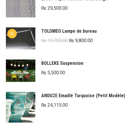
₨
29,500.00
TOLOMEO Lampe de bureau
Le
Le
₨
19,700.00
₨
9,800.00
prix
prix
initial
actuel
BOLLEKE Suspension
était :
est :
₨
5,500.00
₨ 19,700.00.
₨ 9,800.00.
ANDUZE Emaillé Turquoise (Petit Modèle)
₨
24,115.00