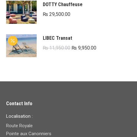
DOTTY Chauffeuse
₨
29,500.00
LIBEC Transat
Le
Le
₨
11,950.00
₨
9,950.00
prix
prix
initial
actuel
était :
est :
₨ 11,950.00.
₨ 9,950.00.
Contact Info
Localisation :
Route Royale
Pointe aux Canonniers