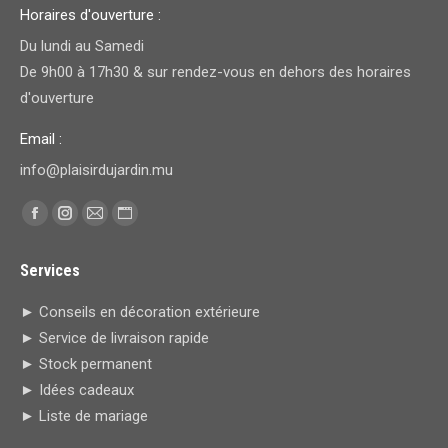
Horaires d'ouverture :
Du lundi au Samedi
De 9h00 à 17h30 & sur rendez-vous en dehors des horaires
d'ouverture
Email :
info@plaisirdujardin.mu
Trouvez nous sur :
Facebook
Instagram
E-
Site
page
page
mail
Web
Services
opens
opens
page
page
in
in
opens
opens
► Conseils en décoration extérieure
new
new
in
in
► Service de livraison rapide
window
window
new
new
► Stock permanent
window
window
► Idées cadeaux
► Liste de mariage