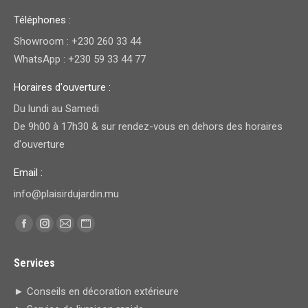
Téléphones :
Showroom : +230 260 33 44
WhatsApp : +230 59 33 44 77
Horaires d'ouverture :
Du lundi au Samedi
De 9h00 à 17h30 & sur rendez-vous en dehors des horaires
d'ouverture
Email :
info@plaisirdujardin.mu
Trouvez nous sur :
Facebook
Instagram
E-
Site
page
page
mail
Web
Services
opens
opens
page
page
in
in
opens
opens
► Conseils en décoration extérieure
new
new
in
in