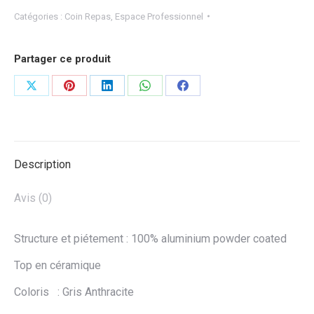
Catégories :
Coin Repas
,
Espace Professionnel
Partager ce produit
Partager
Partager
Partager
Partager
Partager
sur
sur
sur
sur
sur
X
Pinterest
LinkedIn
WhatsApp
Facebook
Description
Avis (0)
Structure et piétement : 100% aluminium powder coated
Top en céramique
Coloris : Gris Anthracite