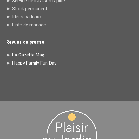
► Service de livraison rapide
window
window
new
new
► Stock permanent
window
window
► Idées cadeaux
► Liste de mariage
Revues de presse
►
La Gazette Mag
►
Happy Family Fun Day