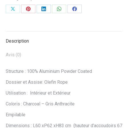
Partager
Partager
Partager
Partager
Partager
sur
sur
sur
sur
sur
X
Pinterest
LinkedIn
WhatsApp
Facebook
Description
Avis (0)
Structure : 100% Aluminium Powder Coated
Dossier et Assise: Olefin Rope
Utilisation : Intérieur et Extérieur
Coloris : Charcoal – Gris Anthracite
Empilable
Dimensions : L60 xP62 xH83 cm (hauteur d’accoudoirs 67