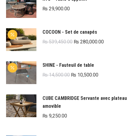
₨
29,900.00
COCOON - Set de canapés
Le
Le
₨
539,450.00
₨
280,000.00
prix
prix
initial
actuel
SHINE - Fauteuil de table
était :
est :
Le
Le
₨
14,500.00
₨
10,500.00
₨ 539,450.00.
₨ 280,000.00.
prix
prix
initial
actuel
CUBE CAMBRIDGE Servante avec plateau
était :
est :
amovible
₨ 14,500.00.
₨ 10,500.00.
₨
9,250.00