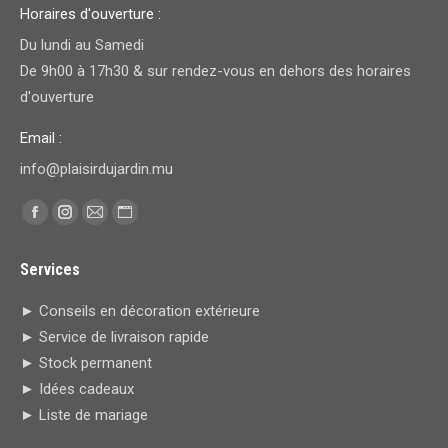
Horaires d'ouverture :
Du lundi au Samedi
De 9h00 à 17h30 & sur rendez-vous en dehors des horaires
d'ouverture
Email :
info@plaisirdujardin.mu
Trouvez nous sur :
Facebook
Instagram
E-
Site
page
page
mail
Web
Services
opens
opens
page
page
in
in
opens
opens
► Conseils en décoration extérieure
new
new
in
in
► Service de livraison rapide
window
window
new
new
► Stock permanent
window
window
► Idées cadeaux
► Liste de mariage