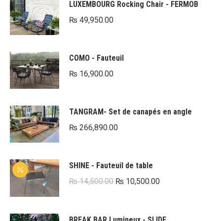
LUXEMBOURG Rocking Chair - FERMOB
₨
49,950.00
COMO - Fauteuil
₨
16,900.00
TANGRAM- Set de canapés en angle
₨
266,890.00
SHINE - Fauteuil de table
Le
Le
₨
14,500.00
₨
10,500.00
prix
prix
initial
actuel
BREAK BAR Lumineux - SLIDE