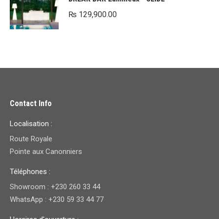
était :
est :
₨
129,900.00
₨ 14,500.00.
₨ 10,500.00.
Contact Info
Localisation :
Route Royale
Pointe aux Canonniers
Téléphones :
Showroom : +230 260 33 44
WhatsApp : +230 59 33 44 77