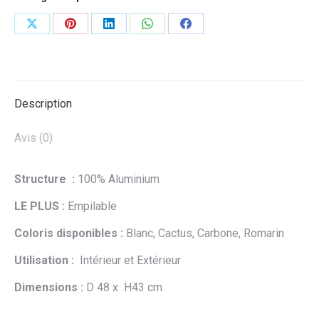
Partager
Partager
Partager
Partager
Partager
sur
sur
sur
sur
sur
X
Pinterest
LinkedIn
WhatsApp
Facebook
Description
Avis (0)
Structure :
100% Aluminium
LE PLUS :
Empilable
Coloris disponibles :
Blanc, Cactus, Carbone, Romarin
Utilisation :
Intérieur et Extérieur
Dimensions :
D 48 x H43 cm