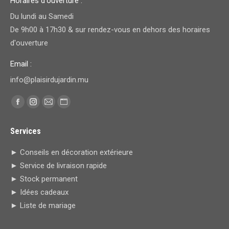
Horaires d'ouverture :
Du lundi au Samedi
De 9h00 à 17h30 & sur rendez-vous en dehors des horaires
d'ouverture
Email :
info@plaisirdujardin.mu
Trouvez nous sur :
Facebook
Instagram
E-
Site
page
page
mail
Web
Services
opens
opens
page
page
in
in
opens
opens
► Conseils en décoration extérieure
new
new
in
in
► Service de livraison rapide
window
window
new
new
► Stock permanent
window
window
► Idées cadeaux
► Liste de mariage