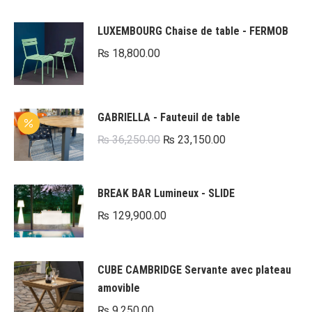
LUXEMBOURG Chaise de table - FERMOB
₨
18,800.00
GABRIELLA - Fauteuil de table
Le
Le
₨
36,250.00
₨
23,150.00
prix
prix
initial
actuel
BREAK BAR Lumineux - SLIDE
était :
est :
₨
129,900.00
₨ 36,250.00.
₨ 23,150.00.
CUBE CAMBRIDGE Servante avec plateau
amovible
₨
9,250.00