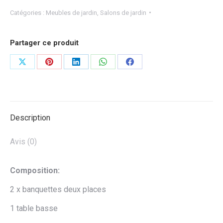
Catégories :
Meubles de jardin
,
Salons de jardin
Partager ce produit
Partager
Partager
Partager
Partager
Partager
sur
sur
sur
sur
sur
X
Pinterest
LinkedIn
WhatsApp
Facebook
Description
Avis (0)
Composition:
2 x banquettes deux places
1 table basse