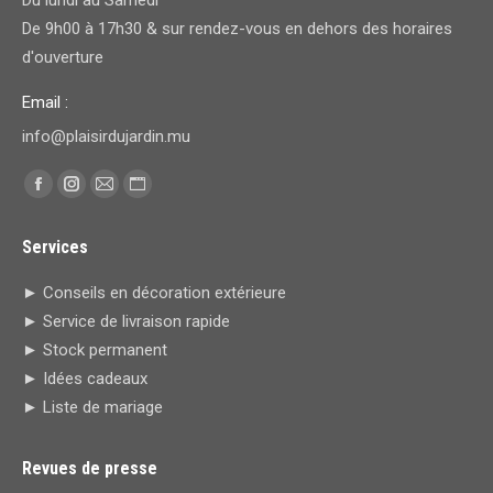
De 9h00 à 17h30 & sur rendez-vous en dehors des horaires
d'ouverture
Email :
info@plaisirdujardin.mu
Trouvez nous sur :
Facebook
Instagram
E-
Site
page
page
mail
Web
Services
opens
opens
page
page
in
in
opens
opens
► Conseils en décoration extérieure
new
new
in
in
► Service de livraison rapide
window
window
new
new
► Stock permanent
window
window
► Idées cadeaux
► Liste de mariage
Revues de presse