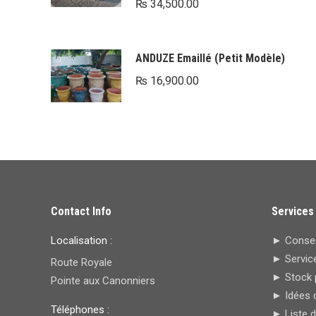
₨
34,500.00
ANDUZE Emaillé (Petit Modèle)
₨
16,900.00
Contact Info
Services
Localisation :
► Conseil
► Service
Route Royale
► Stock 
Pointe aux Canonniers
► Idées 
Téléphones :
► Liste 