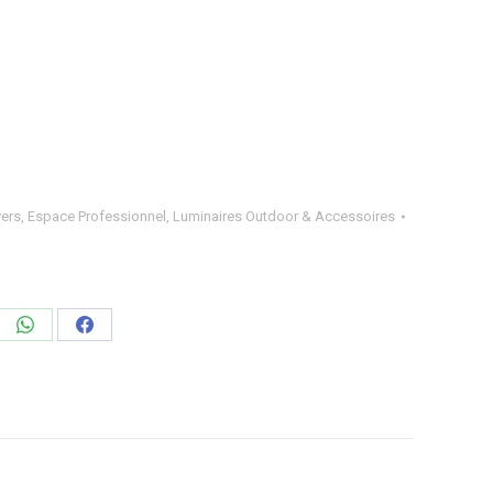
vers
,
Espace Professionnel
,
Luminaires Outdoor & Accessoires
ager
Partager
Partager
sur
sur
edIn
WhatsApp
Facebook