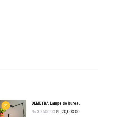
DEMETRA Lampe de bureau
Le
Le
₨
39,600.00
₨
20,000.00