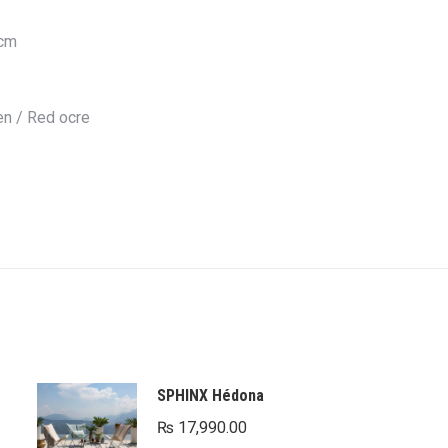
 cm
een / Red ocre
SPHINX Hédona
₨
17,990.00