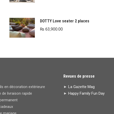
DOTTY Love seater 2 places
₨
63,900.00
Revues de presse
s en décoration extérieure
►
La Gazette Mag
 de livraison rapide
►
Happy Family Fun Day
permanent
cadeaux
de mariage