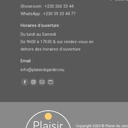
Showroom : +230 260 33 44
WhatsApp : +230 59 33 44 77
Horaires d'ouverture :
Du lundi au Samedi
De 9h00 à 17h30 & sur rendez-vous en
dehors des horaires d'ouverture
Email :
info@plaisirdujardin.mu
Trouvez nous sur :
Facebook
Instagram
E-
Site
page
page
mail
Web
opens
opens
page
page
in
in
opens
opens
new
new
in
in
window
window
new
new
Copyright 2020 © Plaisir du Jar