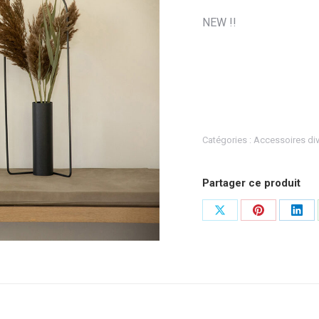
NEW !!
Catégories :
Accessoires di
Partager ce produit
Partager
Partager
Part
sur
sur
sur
X
Pinterest
Link