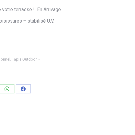
 votre terrasse ! En Arrivage
oisissures – stabilisé U.V.
ionnel
,
Tapis Outdoor
ager
Partager
Partager
sur
sur
edIn
WhatsApp
Facebook