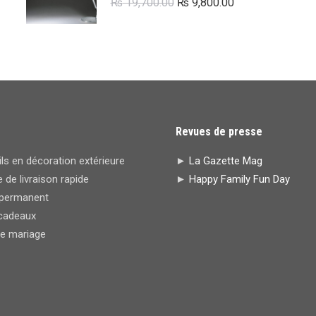
Le
Le
₨
19,700.00
₨
9,800.00
prix
prix
initial
actuel
était :
est :
₨ 19,700.00.
₨ 9,800.00.
Revues de presse
s en décoration extérieure
►
La Gazette Mag
 de livraison rapide
►
Happy Family Fun Day
permanent
cadeaux
de mariage