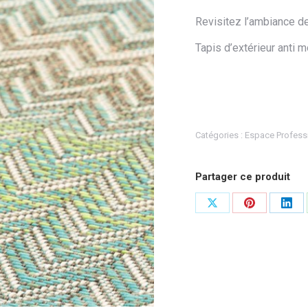
Revisitez l’ambiance de
Tapis d’extérieur anti m
Catégories :
Espace Profess
Partager ce produit
Partager
Partager
Part
sur
sur
sur
X
Pinterest
Link