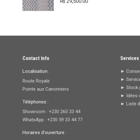
₨
29,500.00
Contact Info
Services
Localisation :
► Conseil
► Service
Route Royale
► Stock 
Pointe aux Canonniers
► Idées 
Téléphones :
► Liste 
Showroom : +230 260 33 44
WhatsApp : +230 59 33 44 77
Horaires d'ouverture :