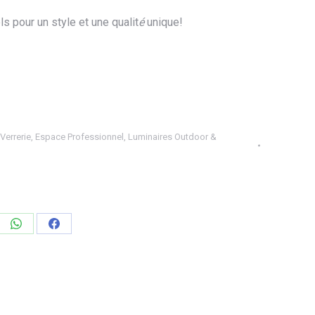
 pour un style et une qualit
é
unique!
 Verrerie
,
Espace Professionnel
,
Luminaires Outdoor &
ager
Partager
Partager
sur
sur
edIn
WhatsApp
Facebook