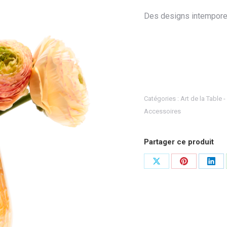
Des designs intemporels
Catégories :
Art de la Table -
Accessoires
Partager ce produit
Partager
Partager
Part
sur
sur
sur
X
Pinterest
Link