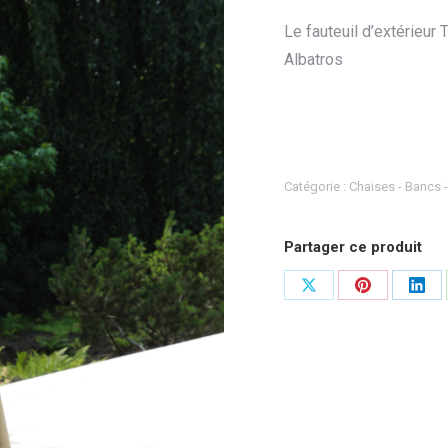
Le fauteuil d’extérieur
Albatros
Catégorie :
Chaises - Bancs 
Partager ce produit
Partager
Partager
Part
sur
sur
sur
X
Pinterest
Link