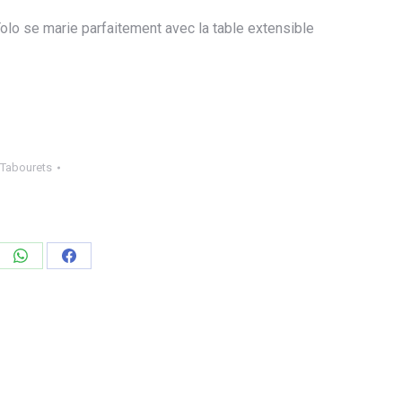
 Tolo se marie parfaitement avec la table extensible
-Tabourets
ager
Partager
Partager
sur
sur
edIn
WhatsApp
Facebook