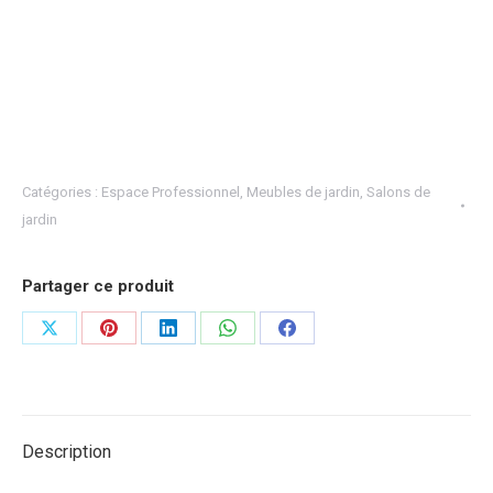
Catégories :
Espace Professionnel
,
Meubles de jardin
,
Salons de
jardin
Partager ce produit
Partager
Partager
Partager
Partager
Partager
sur
sur
sur
sur
sur
X
Pinterest
LinkedIn
WhatsApp
Facebook
Description