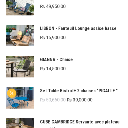
₨
49,950.00
LISBON - Fauteuil Lounge assise basse
₨
15,900.00
GIANNA - Chaise
₨
14,500.00
Set Table Bistrot+ 2 chaises "PIGALLE "
Le
Le
₨
50,660.00
₨
39,000.00
prix
prix
initial
actuel
CUBE CAMBRIDGE Servante avec plateau
était :
est :