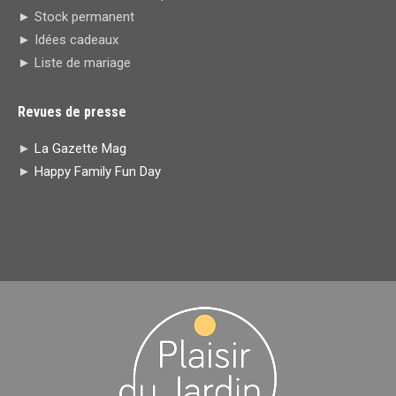
window
window
new
new
► Stock permanent
window
window
► Idées cadeaux
► Liste de mariage
Revues de presse
►
La Gazette Mag
►
Happy Family Fun Day