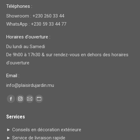
Téléphones :
Showroom : +230 260 33 44
WhatsApp : +230 59 33 44 77
Horaires d'ouverture :
Du lundi au Samedi
De 9h00 à 17h30 & sur rendez-vous en dehors des horaires
d'ouverture
Email :
info@plaisirdujardin.mu
Trouvez nous sur :
Facebook
Instagram
E-
Site
page
page
mail
Web
Services
opens
opens
page
page
in
in
opens
opens
► Conseils en décoration extérieure
new
new
in
in
► Service de livraison rapide