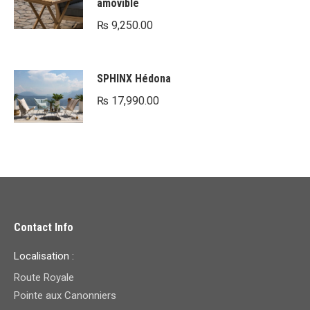
amovible
₨ 50,660.00.
₨ 39,000.00.
₨
9,250.00
SPHINX Hédona
₨
17,990.00
Contact Info
Localisation :
Route Royale
Pointe aux Canonniers