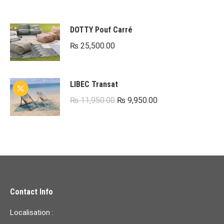
DOTTY Pouf Carré
₨
25,500.00
LIBEC Transat
Le
Le
₨
11,950.00
₨
9,950.00
prix
prix
initial
actuel
était :
est :
₨ 11,950.00.
₨ 9,950.00.
Contact Info
Localisation :