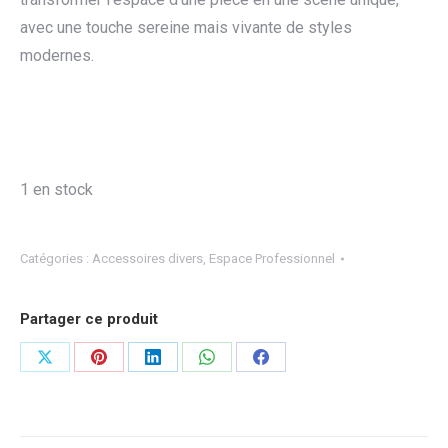
avec une touche sereine mais vivante de styles
modernes.
1 en stock
Catégories :
Accessoires divers
,
Espace Professionnel
Partager ce produit
Partager
Partager
Partager
Partager
Partager
sur
sur
sur
sur
sur
X
Pinterest
LinkedIn
WhatsApp
Facebook