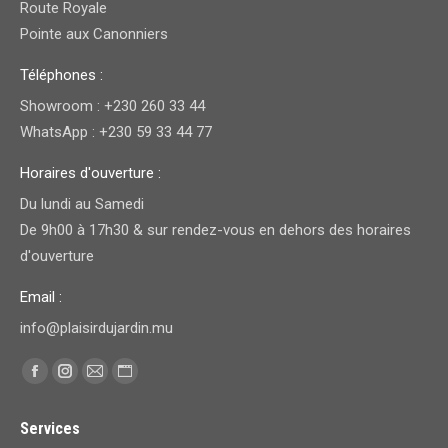
Route Royale
Pointe aux Canonniers
Téléphones :
Showroom : +230 260 33 44
WhatsApp : +230 59 33 44 77
Horaires d'ouverture :
Du lundi au Samedi
De 9h00 à 17h30 & sur rendez-vous en dehors des horaires
d'ouverture
Email :
info@plaisirdujardin.mu
Trouvez nous sur :
Facebook
Instagram
E-
Site
page
page
mail
Web
Services
opens
opens
page
page