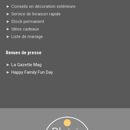
in
in
opens
opens
► Conseils en décoration extérieure
new
new
in
in
► Service de livraison rapide
window
window
new
new
► Stock permanent
window
window
► Idées cadeaux
► Liste de mariage
Revues de presse
►
La Gazette Mag
►
Happy Family Fun Day