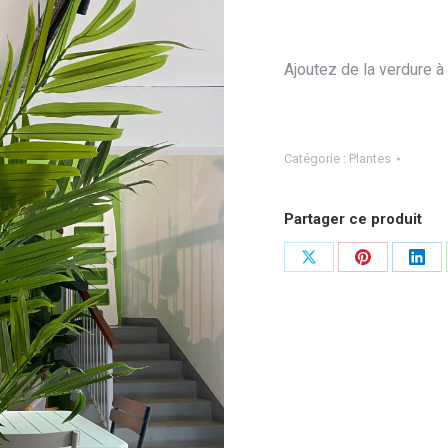
Ajoutez de la verdure à
Catégorie :
Plantes
Partager ce produit
Partager
Partager
Part
sur
sur
sur
X
Pinterest
Link