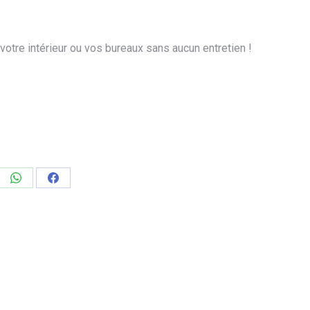
 votre intérieur ou vos bureaux sans aucun entretien !
ager
Partager
Partager
sur
sur
edIn
WhatsApp
Facebook