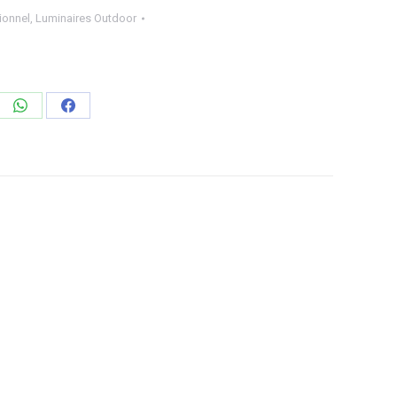
ionnel
,
Luminaires Outdoor
ager
Partager
Partager
sur
sur
edIn
WhatsApp
Facebook