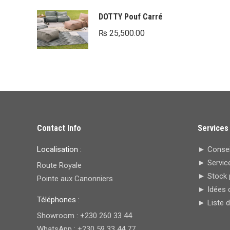
DOTTY Pouf Carré
₨
25,500.00
Contact Info
Services
Localisation :
► Conseil
► Service
Route Royale
► Stock 
Pointe aux Canonniers
► Idées 
Téléphones :
► Liste 
Showroom : +230 260 33 44
WhatsApp : +230 59 33 44 77