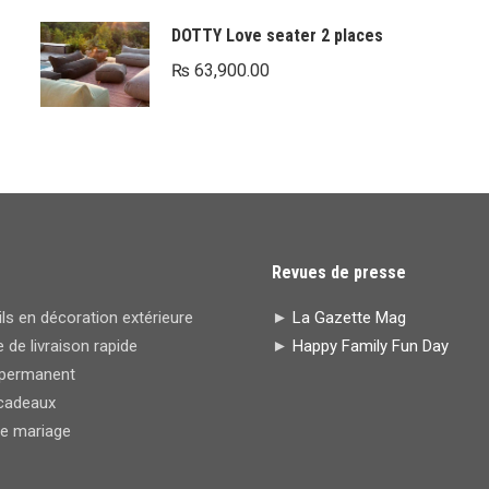
initial
actuel
DOTTY Love seater 2 places
était :
est :
₨
63,900.00
₨ 39,600.00.
₨ 20,000.00.
Revues de presse
s en décoration extérieure
►
La Gazette Mag
 de livraison rapide
►
Happy Family Fun Day
permanent
cadeaux
de mariage