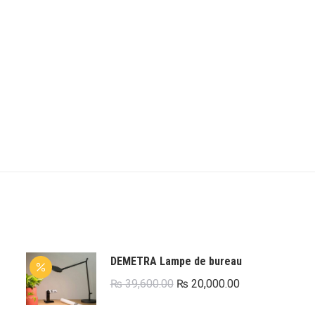
DEMETRA Lampe de bureau
Le
Le
₨
39,600.00
₨
20,000.00
prix
prix