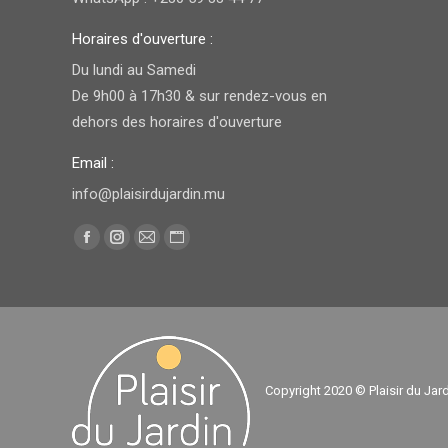
Horaires d'ouverture :
Du lundi au Samedi
De 9h00 à 17h30 & sur rendez-vous en
dehors des horaires d'ouverture
Email :
info@plaisirdujardin.mu
Trouvez nous sur :
Facebook
Instagram
E-
Site
page
page
mail
Web
opens
opens
page
page
in
in
opens
opens
new
new
in
in
window
window
new
new
Copyright 2020 © Plaisir du Jar
window
window