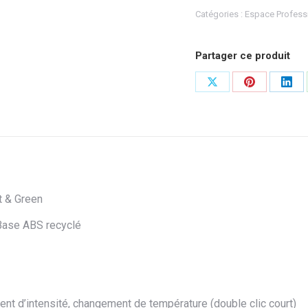
Catégories :
Espace Profess
Partager ce produit
Partager
Partager
Part
sur
sur
sur
X
Pinterest
Link
t & Green
 Base ABS recyclé
ment d’intensité, changement de température (double clic court)