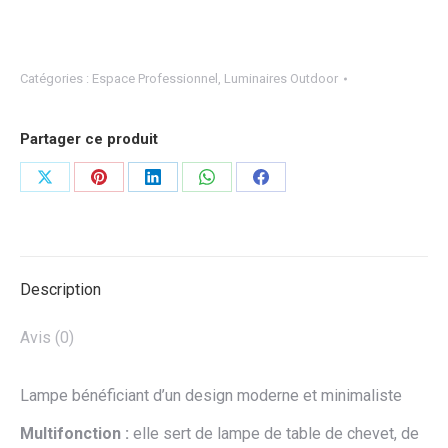
Catégories :
Espace Professionnel
,
Luminaires Outdoor
Partager ce produit
Partager
Partager
Partager
Partager
Partager
sur
sur
sur
sur
sur
X
Pinterest
LinkedIn
WhatsApp
Facebook
Description
Avis (0)
Lampe bénéficiant d’un design moderne et minimaliste
Multifonction :
elle sert de lampe de table de chevet, de