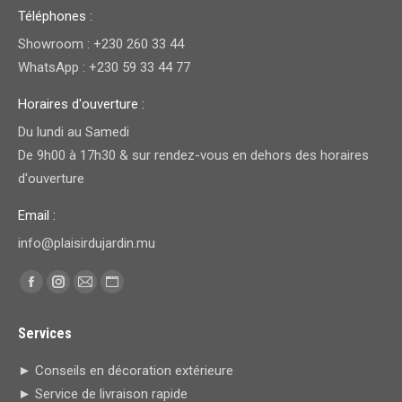
Téléphones :
Showroom : +230 260 33 44
WhatsApp : +230 59 33 44 77
Horaires d'ouverture :
Du lundi au Samedi
De 9h00 à 17h30 & sur rendez-vous en dehors des horaires
d'ouverture
Email :
info@plaisirdujardin.mu
Trouvez nous sur :
Facebook
Instagram
E-
Site
page
page
mail
Web
Services
opens
opens
page
page
in
in
opens
opens
► Conseils en décoration extérieure
new
new
in
in
► Service de livraison rapide