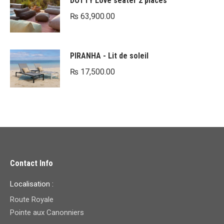
DOTTY Love seater 2 places
₨
63,900.00
PIRANHA - Lit de soleil
₨
17,500.00
Contact Info
Localisation :
Route Royale
Pointe aux Canonniers