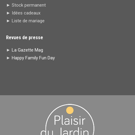
window
window
new
new
► Stock permanent
window
window
► Idées cadeaux
► Liste de mariage
Revues de presse
►
La Gazette Mag
►
Happy Family Fun Day