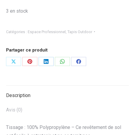
3 en stock
Catégories :
Espace Professionnel
,
Tapis Outdoor
Partager ce produit
Partager
Partager
Partager
Partager
Partager
sur
sur
sur
sur
sur
X
Pinterest
LinkedIn
WhatsApp
Facebook
Description
Avis (0)
Tissage : 100% Polypropylène – Ce revêtement de sol