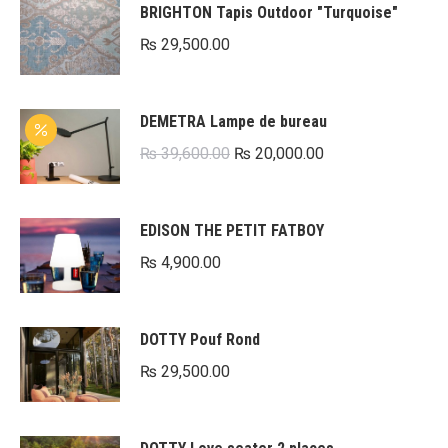
BRIGHTON Tapis Outdoor "Turquoise"
₨
29,500.00
DEMETRA Lampe de bureau
Le
Le
₨
39,600.00
₨
20,000.00
prix
prix
initial
actuel
EDISON THE PETIT FATBOY
était :
est :
₨
4,900.00
₨ 39,600.00.
₨ 20,000.00.
DOTTY Pouf Rond
₨
29,500.00