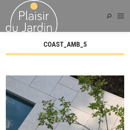
Recherche
:
COAST_AMB_5
Vous êtes ici :