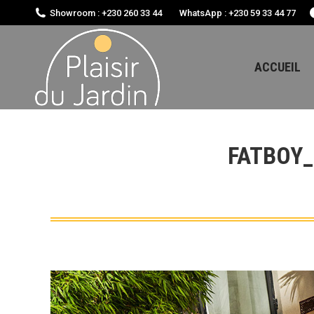
Showroom : +230 260 33 44
WhatsApp : +230 59 33 44 77
ACCUEIL
FATBOY