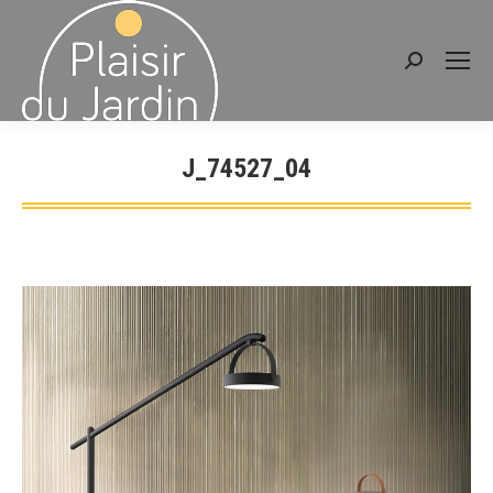
Recherche
:
J_74527_04
Vous êtes ici :