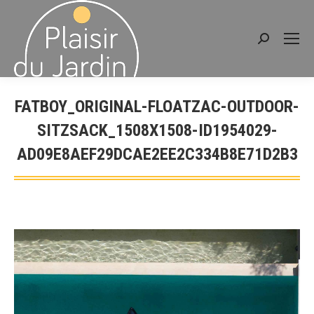
Recherche
:
FATBOY_ORIGINAL-FLOATZAC-OUTDOOR-
SITZSACK_1508X1508-ID1954029-
AD09E8AEF29DCAE2EE2C334B8E71D2B3
Vous êtes ici :